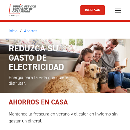
Ir al contenido principal
INGRESAR
Inicio
Ahorros
REDUZCA SU
GASTO DE
ELECTRICIDAD
Energía para la vida que quiere
disfrutar.
AHORROS EN CASA
Mantenga la frescura en verano y el calor en invierno sin
gastar un dineral.