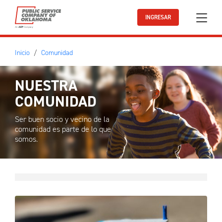
Ir al contenido principal
INGRESAR
Inicio
Comunidad
NUESTRA
COMUNIDAD
Ser buen socio y vecino de la
comunidad es parte de lo que
somos.