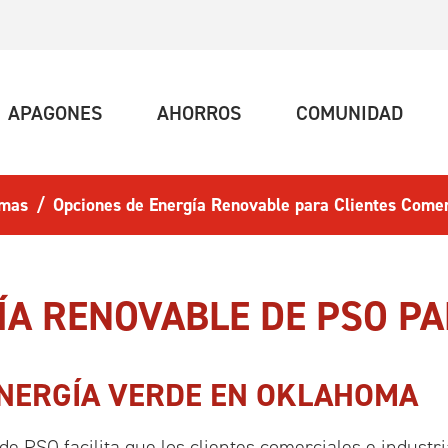
UAL)
(ACTUAL)
(ACTUAL)
(ACT
APAGONES
AHORROS
COMUNIDAD
amas
Opciones de Energía Renovable para Clientes Comer
ÍA RENOVABLE DE PSO P
ENERGÍA VERDE EN OKLAHOMA
de PSO facilita que los clientes comerciales e industr